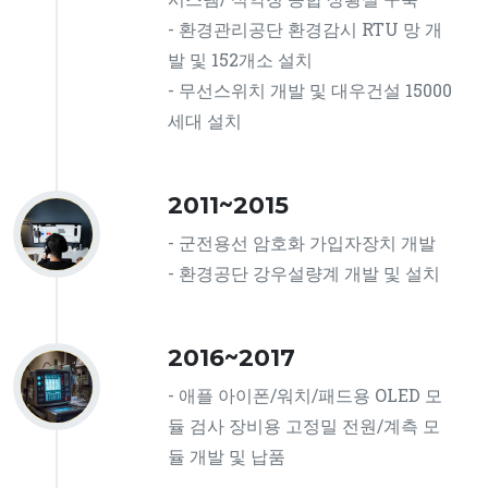
- 환경관리공단 환경감시 RTU 망 개
발 및 152개소 설치
- 무선스위치 개발 및 대우건설 15000
세대 설치
2011~2015
- 군전용선 암호화 가입자장치 개발
- 환경공단 강우설량계 개발 및 설치
2016~2017
- 애플 아이폰/워치/패드용 OLED 모
듈 검사 장비용 고정밀 전원/계측 모
듈 개발 및 납품