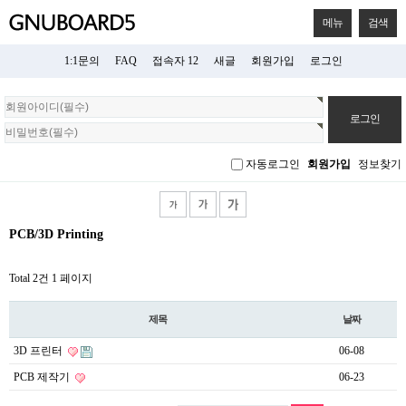
메뉴
검색
1:1문의
FAQ
접속자 12
새글
회원가입
로그인
회
원
로
그
자동로그인
회원가입
정보찾기
인
PCB/3D Printing
Total 2건
1 페이지
제목
날짜
3D 프린터
06-08
PCB 제작기
06-23